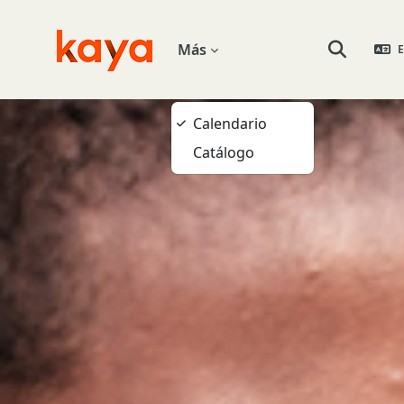
Salta al contenido principal
Más
E
Go to home
Selector de
Calendario
Catálogo